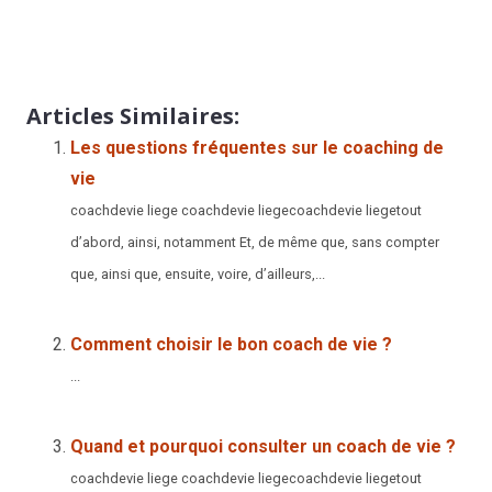
à première vue, mais à bien considérer les choses, à
première vue, mais toute réflexion faite
Articles Similaires:
Les questions fréquentes sur le coaching de
vie
coachdevie liege coachdevie liegecoachdevie liegetout
d’abord, ainsi, notamment Et, de même que, sans compter
que, ainsi que, ensuite, voire, d’ailleurs,...
Comment choisir le bon coach de vie ?
...
Quand et pourquoi consulter un coach de vie ?
coachdevie liege coachdevie liegecoachdevie liegetout