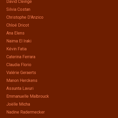
David Cleinge
Silvia Costan
Christophe D’Anzico
Chloé Dricot
Ana Elens
Naima El Iraki
Kévin Fatia
Caterina Ferrara
Claudia Florio
Valérie Geraerts
Manon Herckens
Assunta Lavuri
Emmanuelle Malbrouck
Joëlle Micha
Nadine Radermecker