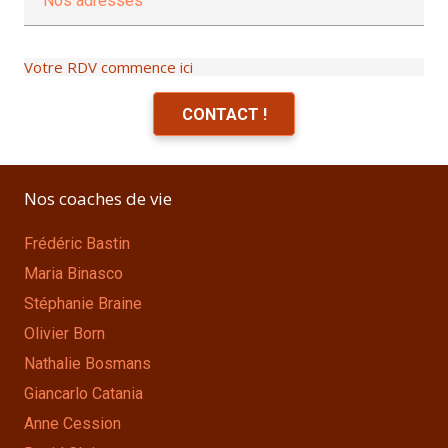
Nos adresses
Votre RDV commence ici
CONTACT !
Nos coaches de vie
Frédéric Bastin
Maria Binasco
Stéphanie Braine
Olivier Born
Nathalie Bosmans
Giancarlo Catania
Anne Cession